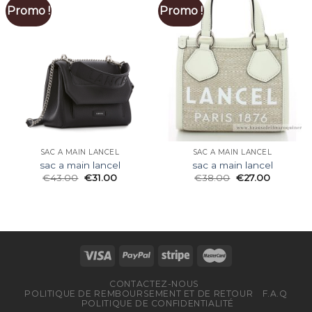
Promo !
Promo !
SAC A MAIN LANCEL
SAC A MAIN LANCEL
sac a main lancel
sac a main lancel
€
43.00
€
31.00
€
38.00
€
27.00
CONTACTEZ-NOUS
POLITIQUE DE REMBOURSEMENT ET DE RETOUR
F.A.Q
POLITIQUE DE CONFIDENTIALITÉ