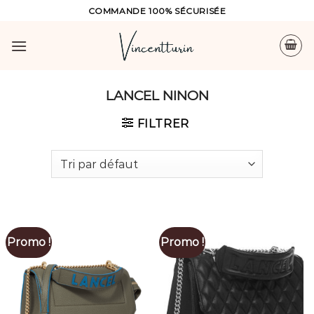
Skip
COMMANDE 100% SÉCURISÉE
to
content
LANCEL NINON
FILTRER
Promo !
Promo !