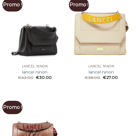
Promo !
Promo !
LANCEL NINON
LANCEL NINON
lancel ninon
lancel ninon
€
42.00
€
30.00
€
38.00
€
27.00
Promo !