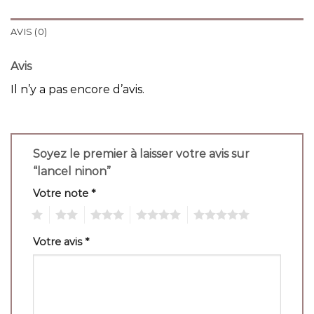
AVIS (0)
Avis
Il n’y a pas encore d’avis.
Soyez le premier à laisser votre avis sur
“lancel ninon”
Votre note
*
1
2
3
4
5
Votre avis
*