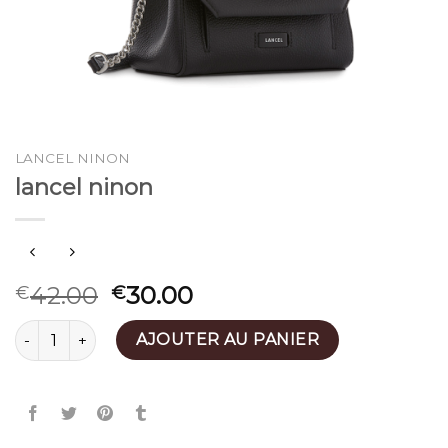
LANCEL NINON
lancel ninon
42.00
30.00
€
€
quantité de lancel ninon
AJOUTER AU PANIER