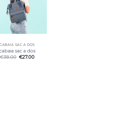
CABAIA SAC A DOS
cabaia sac a dos
€
38.00
€
27.00