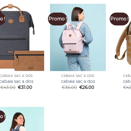
 !
Promo !
Promo !
CABAIA SAC A DOS
CABAIA SAC A DOS
CAB
cabaia sac a dos
cabaia sac a dos
cab
€
43.00
€
31.00
€
36.00
€
26.00
€
4
 !