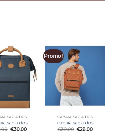
Promo !
AIA SAC A DOS
CABAIA SAC A DOS
aia sac a dos
cabaia sac a dos
2.00
€
30.00
€
39.00
€
28.00