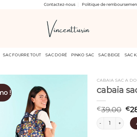
Contactez-nous
Politique de remboursement
SAC FOURRE TOUT
SAC DORÉ
PINKO SAC
SAC BEIGE
SAC K
CABAIA SAC A DO
cabaia sa
mo !
39.00
2
€
€
quantité de cabaia