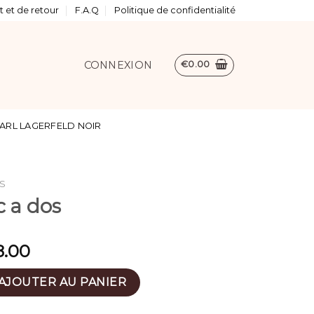
 et de retour
F.A.Q
Politique de confidentialité
CONNEXION
€
0.00
ARL LAGERFELD NOIR
S
c a dos
8.00
 sac a dos
AJOUTER AU PANIER