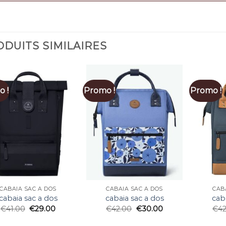
DUITS SIMILAIRES
 !
Promo !
Promo !
CABAIA SAC A DOS
CABAIA SAC A DOS
CAB
cabaia sac a dos
cabaia sac a dos
cab
€
41.00
€
29.00
€
42.00
€
30.00
€
4