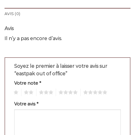
AVIS (0)
Avis
Il n’y a pas encore d’avis.
Soyez le premier à laisser votre avis sur
“eastpak out of office”
Votre note
*
1
2
3
4
5
Votre avis
*