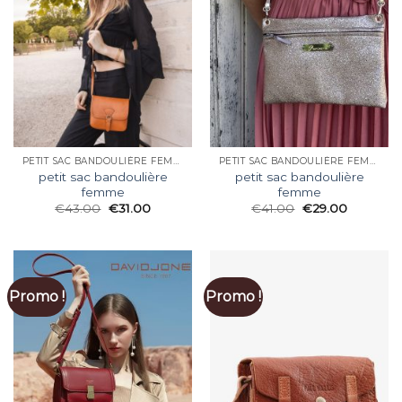
PETIT SAC BANDOULIÈRE FEMME
PETIT SAC BANDOULIÈRE FEMME
petit sac bandoulière
petit sac bandoulière
femme
femme
€
43.00
€
31.00
€
41.00
€
29.00
Promo !
Promo !