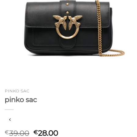
PINKO SAC
pinko sac
39.00
28.00
€
€