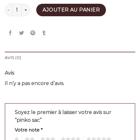
quantité de pinko sac
AJOUTER AU PANIER
AVIS (0)
Avis
Il n’y a pas encore d’avis.
Soyez le premier à laisser votre avis sur
“pinko sac”
Votre note
*
1
2
3
4
5