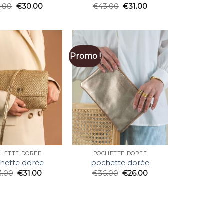
2.00
€
30.00
€
43.00
€
31.00
Promo !
HETTE DORÉE
POCHETTE DORÉE
hette dorée
pochette dorée
3.00
€
31.00
€
36.00
€
26.00