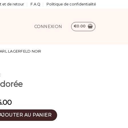
 et de retour
F.A.Q
Politique de confidentialité
CONNEXION
€
0.00
ARL LAGERFELD NOIR
E
 dorée
6.00
ette dorée
AJOUTER AU PANIER