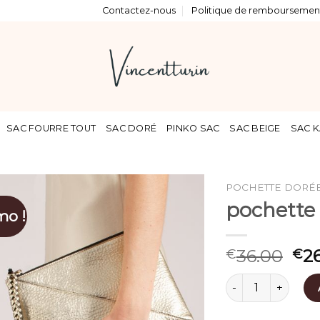
Contactez-nous
Politique de remboursement
SAC FOURRE TOUT
SAC DORÉ
PINKO SAC
SAC BEIGE
SAC K
POCHETTE DORÉ
pochette
mo !
36.00
2
€
€
quantité de poch