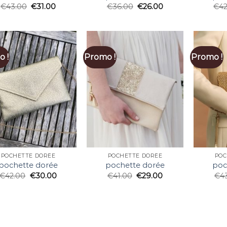
€
43.00
€
31.00
€
36.00
€
26.00
€
4
 !
Promo !
Promo !
POCHETTE DORÉE
POCHETTE DORÉE
POC
pochette dorée
pochette dorée
poc
€
42.00
€
30.00
€
41.00
€
29.00
€
4