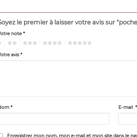
Soyez le premier à laisser votre avis sur “poc
Votre note
*
2
3
4
5
otre avis
*
Nom
*
E-mail
*
Enregistrer mon nom, mon e-mail et mon site dans le n