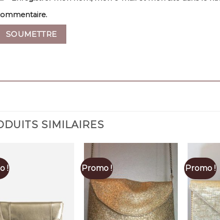
commentaire.
DUITS SIMILAIRES
 !
Promo !
Promo !