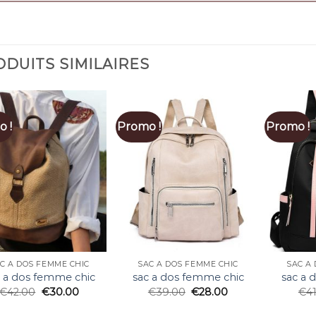
DUITS SIMILAIRES
 !
Promo !
Promo !
C A DOS FEMME CHIC
SAC A DOS FEMME CHIC
SAC A
c a dos femme chic
sac a dos femme chic
sac a 
€
42.00
€
30.00
€
39.00
€
28.00
€
4