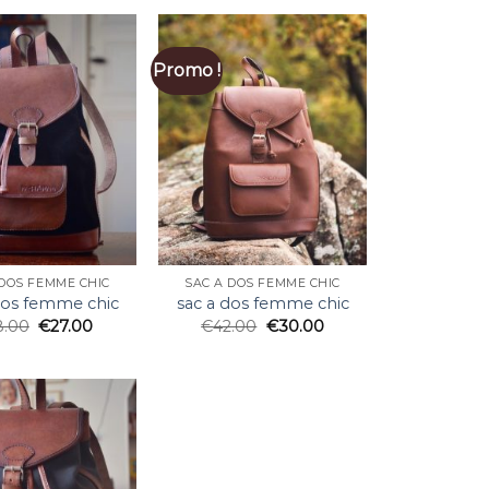
Promo !
 DOS FEMME CHIC
SAC A DOS FEMME CHIC
dos femme chic
sac a dos femme chic
8.00
€
27.00
€
42.00
€
30.00