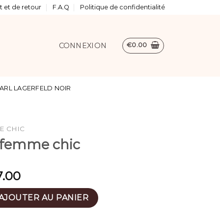
 et de retour
F.A.Q
Politique de confidentialité
CONNEXION
€
0.00
ARL LAGERFELD NOIR
E CHIC
s femme chic
7.00
 dos femme chic
AJOUTER AU PANIER