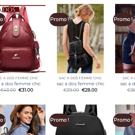
 !
Promo !
Promo !
C A DOS FEMME CHIC
SAC A DOS FEMME CHIC
SAC A
c a dos femme chic
sac a dos femme chic
sac a 
€
43.00
€
31.00
€
39.00
€
28.00
€
3
 !
Promo !
Promo !