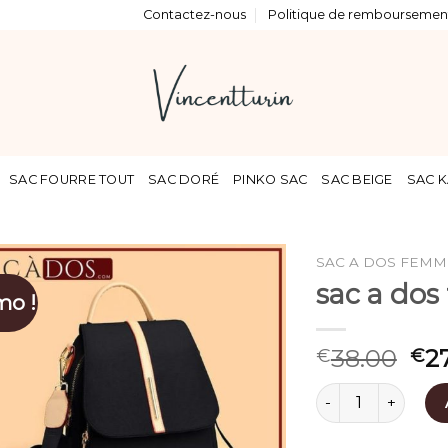
Contactez-nous
Politique de remboursement
SAC FOURRE TOUT
SAC DORÉ
PINKO SAC
SAC BEIGE
SAC K
SAC A DOS FEMM
sac a do
mo !
38.00
2
€
€
quantité de sac a