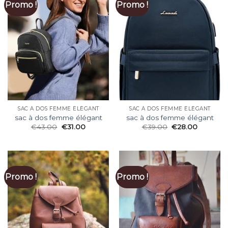
Promo !
Promo !
SAC À DOS FEMME ÉLÉGANT
SAC À DOS FEMME ÉLÉGANT
sac à dos femme élégant
sac à dos femme élégant
€
43.00
€
31.00
€
39.00
€
28.00
Promo !
Promo !