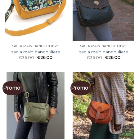
SAC A MAIN BANDOULIERE
SAC A MAIN BANDOULIERE
sac a main bandouliere
sac a main bandouliere
€
36.00
€
26.00
€
36.00
€
26.00
Promo !
Promo !