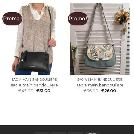
Promo !
Promo !
SAC A MAIN BANDOULIERE
SAC A MAIN BANDOULIERE
sac a main bandouliere
sac a main bandouliere
€
43.00
€
31.00
€
36.00
€
26.00