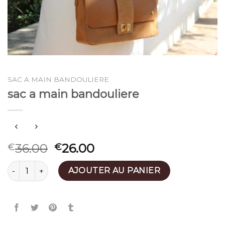
SAC A MAIN BANDOULIERE
sac a main bandouliere
36.00
26.00
€
€
quantité de sac a main bandouliere
AJOUTER AU PANIER