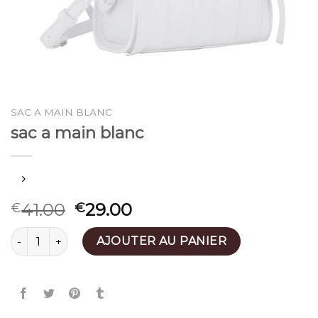
SAC A MAIN BLANC
sac a main blanc
41.00
29.00
€
€
quantité de sac a main blanc
AJOUTER AU PANIER