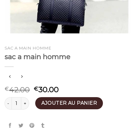
SAC A MAIN HOMME
sac a main homme
42.00
30.00
€
€
quantité de sac a main homme
AJOUTER AU PANIER