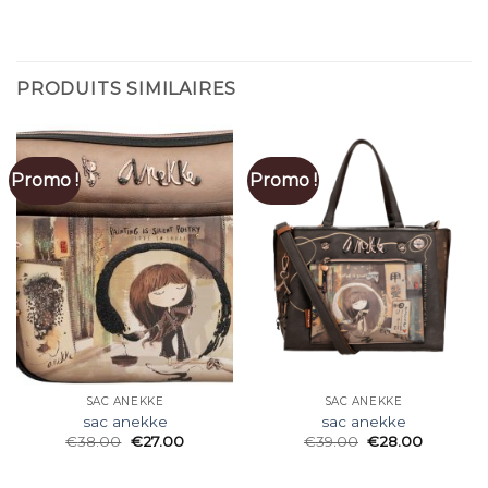
PRODUITS SIMILAIRES
Promo !
Promo !
SAC ANEKKE
SAC ANEKKE
sac anekke
sac anekke
€
38.00
€
27.00
€
39.00
€
28.00