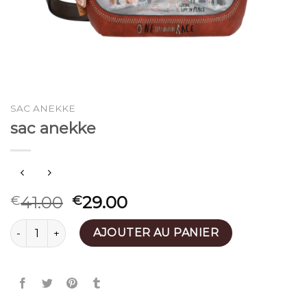
SAC ANEKKE
sac anekke
41.00
29.00
€
€
quantité de sac anekke
AJOUTER AU PANIER