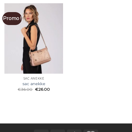
Promo !
SAC ANEKKE
sac anekke
€
36.00
€
26.00