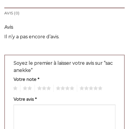
AVIS (0)
Avis
Il n’y a pas encore d’avis.
Soyez le premier à laisser votre avis sur “sac
anekke”
Votre note
*
1
2
3
4
5
Votre avis
*