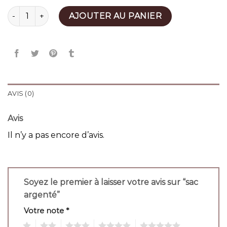
quantité de sac argenté
AJOUTER AU PANIER
AVIS (0)
Avis
Il n’y a pas encore d’avis.
Soyez le premier à laisser votre avis sur “sac
argenté”
Votre note
*
1
2
3
4
5