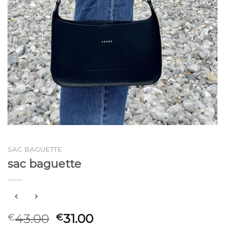
SAC BAGUETTE
sac baguette
43.00
31.00
€
€