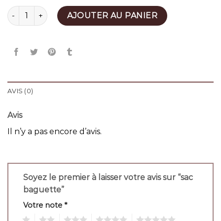
quantité de sac baguette
AJOUTER AU PANIER
AVIS (0)
Avis
Il n’y a pas encore d’avis.
Soyez le premier à laisser votre avis sur “sac
baguette”
Votre note
*
1
2
3
4
5