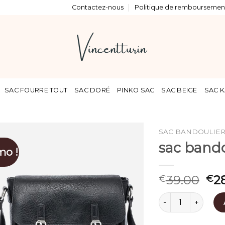
Contactez-nous
Politique de remboursement
SAC FOURRE TOUT
SAC DORÉ
PINKO SAC
SAC BEIGE
SAC K
SAC BANDOULIER
sac bando
mo !
39.00
2
€
€
quantité de sac b