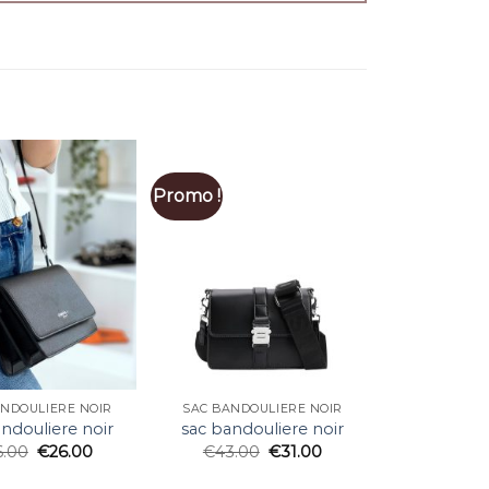
Promo !
ANDOULIERE NOIR
SAC BANDOULIERE NOIR
ndouliere noir
sac bandouliere noir
6.00
€
26.00
€
43.00
€
31.00