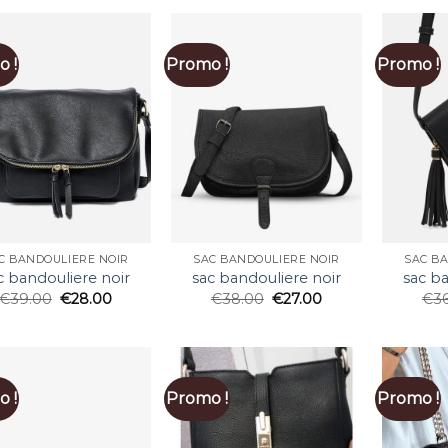
 !
Promo !
Promo !
C BANDOULIERE NOIR
SAC BANDOULIERE NOIR
SAC B
c bandouliere noir
sac bandouliere noir
sac ba
€
39.00
€
28.00
€
38.00
€
27.00
€
3
 !
Promo !
Promo !