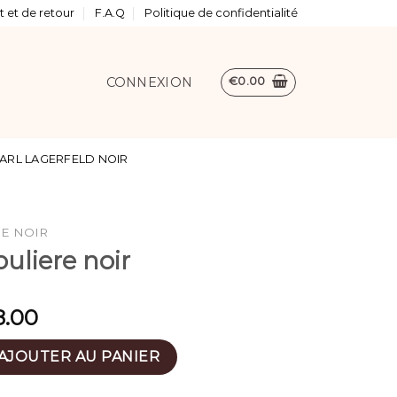
 et de retour
F.A.Q
Politique de confidentialité
CONNEXION
€
0.00
ARL LAGERFELD NOIR
E NOIR
uliere noir
8.00
andouliere noir
AJOUTER AU PANIER