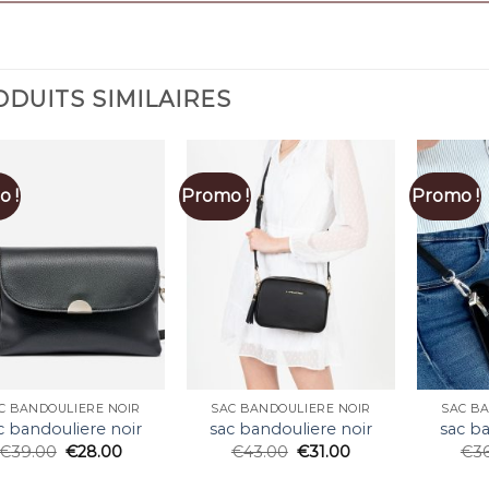
DUITS SIMILAIRES
 !
Promo !
Promo !
C BANDOULIERE NOIR
SAC BANDOULIERE NOIR
SAC B
c bandouliere noir
sac bandouliere noir
sac ba
€
39.00
€
28.00
€
43.00
€
31.00
€
3