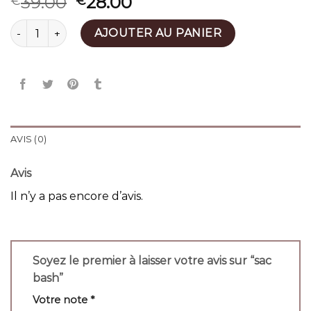
39.00
28.00
€
€
quantité de sac bash
AJOUTER AU PANIER
AVIS (0)
Avis
Il n’y a pas encore d’avis.
Soyez le premier à laisser votre avis sur “sac
bash”
Votre note
*