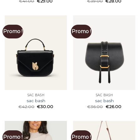
€
41.00
€
29.00
€
39.00
€
28.00
Promo !
Promo !
SAC BASH
SAC BASH
sac bash
sac bash
€
42.00
€
30.00
€
36.00
€
26.00
Promo !
Promo !