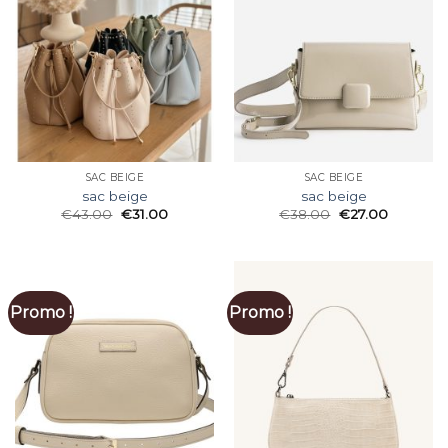
SAC BEIGE
SAC BEIGE
sac beige
sac beige
€
43.00
€
31.00
€
38.00
€
27.00
Promo !
Promo !