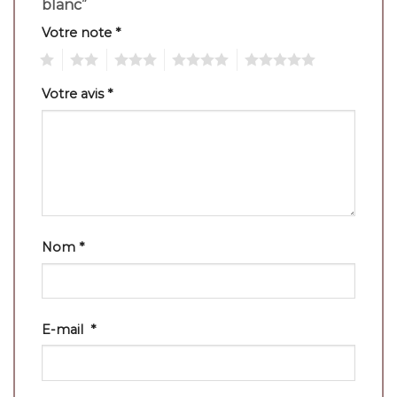
blanc”
Votre note
*
1
2
3
4
5
Votre avis
*
Nom
*
E-mail
*