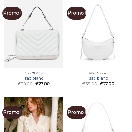
Promo !
Promo !
SAC BLANC
SAC BLANC
sac blanc
sac blanc
€
38.00
€
27.00
€
38.00
€
27.00
Promo !
Promo !