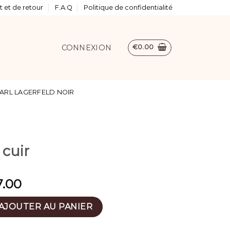
 et de retour
F.A.Q
Politique de confidentialité
CONNEXION
€
0.00
ARL LAGERFELD NOIR
 cuir
7.00
bas cuir
AJOUTER AU PANIER