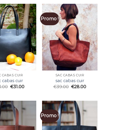
Promo !
C CABAS CUIR
SAC CABAS CUIR
c cabas cuir
sac cabas cuir
3.00
€
31.00
€
39.00
€
28.00
Promo !