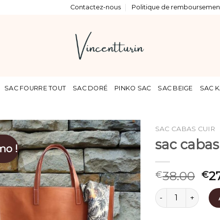
Contactez-nous
Politique de remboursement
SAC FOURRE TOUT
SAC DORÉ
PINKO SAC
SAC BEIGE
SAC K
SAC CABAS CUIR
sac cabas
mo !
38.00
2
€
€
quantité de sac ca