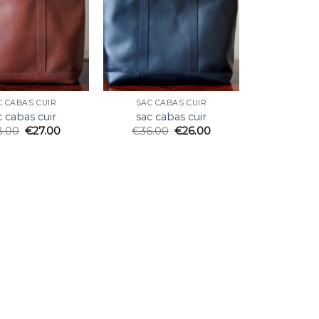
C CABAS CUIR
SAC CABAS CUIR
c cabas cuir
sac cabas cuir
8.00
€
27.00
€
36.00
€
26.00