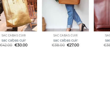
SAC CABAS CUIR
SAC CABAS CUIR
SA
sac cabas cuir
sac cabas cuir
sa
€
42.00
€
30.00
€
38.00
€
27.00
€
3