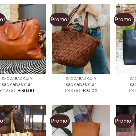
 !
Promo !
Promo !
SAC CABAS CUIR
SAC CABAS CUIR
SA
sac cabas cuir
sac cabas cuir
sa
€
42.00
€
30.00
€
43.00
€
31.00
€
4
 !
Promo !
Promo !