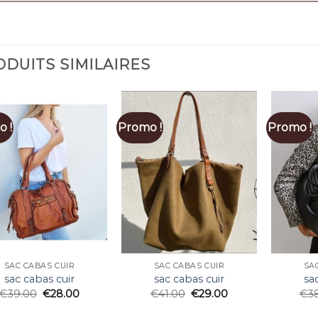
DUITS SIMILAIRES
 !
Promo !
Promo !
SAC CABAS CUIR
SAC CABAS CUIR
SA
sac cabas cuir
sac cabas cuir
sa
€
39.00
€
28.00
€
41.00
€
29.00
€
3