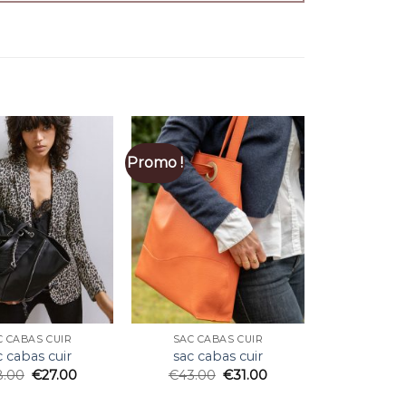
Promo !
C CABAS CUIR
SAC CABAS CUIR
c cabas cuir
sac cabas cuir
8.00
€
27.00
€
43.00
€
31.00