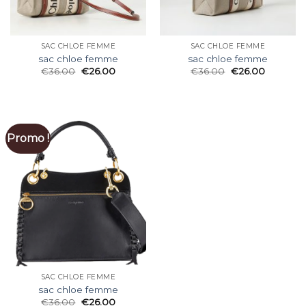
SAC CHLOE FEMME
SAC CHLOE FEMME
sac chloe femme
sac chloe femme
€
36.00
€
26.00
€
36.00
€
26.00
Promo !
SAC CHLOE FEMME
sac chloe femme
€
36.00
€
26.00