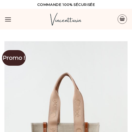
Skip
COMMANDE 100% SÉCURISÉE
to
content
Promo !