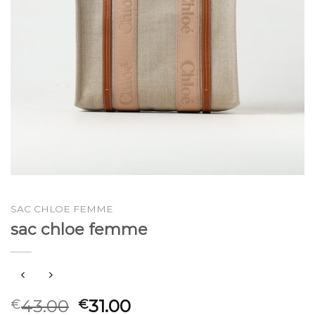
SAC CHLOE FEMME
sac chloe femme
43.00
31.00
€
€