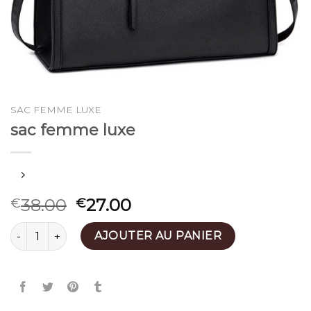
SAC FEMME LUXE
sac femme luxe
38.00
27.00
€
€
quantité de sac femme luxe
AJOUTER AU PANIER