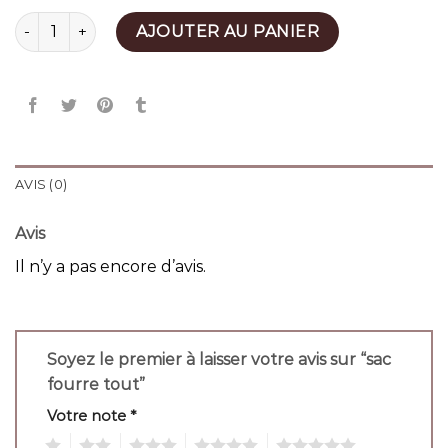
quantité de sac fourre tout
AJOUTER AU PANIER
AVIS (0)
Avis
Il n’y a pas encore d’avis.
Soyez le premier à laisser votre avis sur “sac
fourre tout”
Votre note
*
1
2
3
4
5