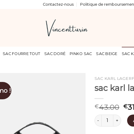
Contactez-nous
Politique de remboursement
SAC FOURRE TOUT
SAC DORÉ
PINKO SAC
SAC BEIGE
SAC K
SAC KARL LAGER
sac karl l
mo !
43.00
3
€
€
quantité de sac kar