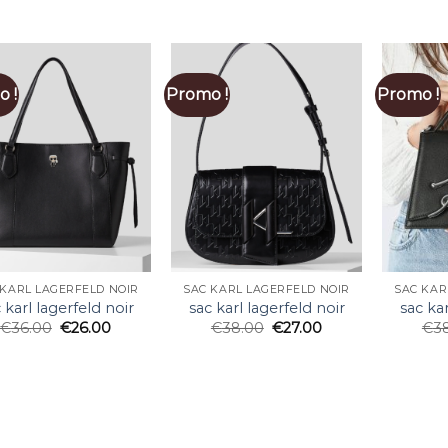
 !
Promo !
Promo !
 KARL LAGERFELD NOIR
SAC KARL LAGERFELD NOIR
SAC KAR
 karl lagerfeld noir
sac karl lagerfeld noir
sac kar
€
36.00
€
26.00
€
38.00
€
27.00
€
3