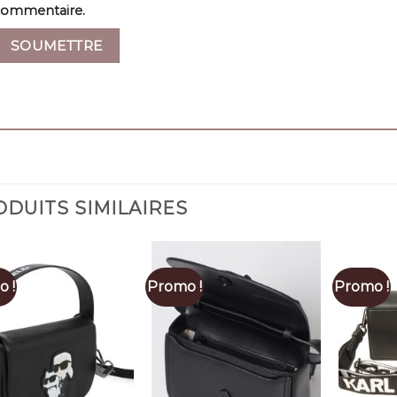
commentaire.
DUITS SIMILAIRES
 !
Promo !
Promo !