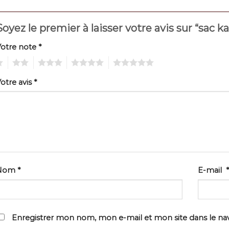
Soyez le premier à laisser votre avis sur “sac ka
Votre note
*
2
3
4
5
otre avis
*
Nom
*
E-mail
*
Enregistrer mon nom, mon e-mail et mon site dans le n