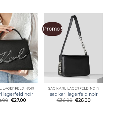
Promo !
L LAGERFELD NOIR
SAC KARL LAGERFELD NOIR
l lagerfeld noir
sac karl lagerfeld noir
8.00
€
27.00
€
36.00
€
26.00