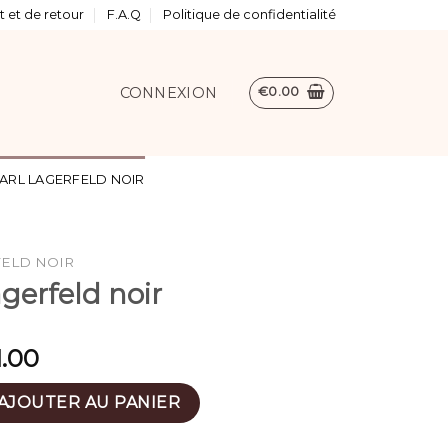
 et de retour
F.A.Q
Politique de confidentialité
CONNEXION
€
0.00
ARL LAGERFELD NOIR
FELD NOIR
agerfeld noir
1.00
l lagerfeld noir
AJOUTER AU PANIER