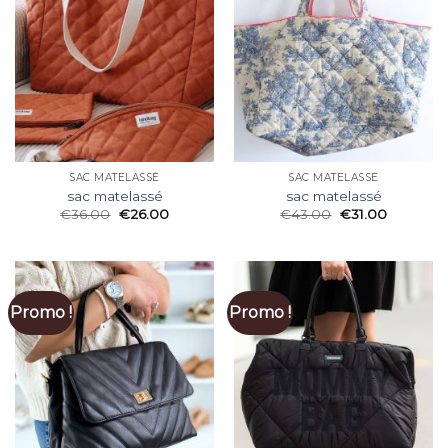
SAC MATELASSÉ
SAC MATELASSÉ
sac matelassé
sac matelassé
€
36.00
€
26.00
€
43.00
€
31.00
Promo !
Promo !