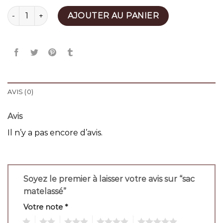
quantité de sac matelassé
AJOUTER AU PANIER
AVIS (0)
Avis
Il n’y a pas encore d’avis.
Soyez le premier à laisser votre avis sur “sac
matelassé”
Votre note
*
1
2
3
4
5