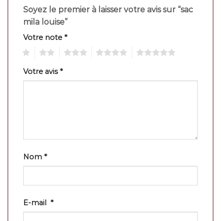
Soyez le premier à laisser votre avis sur “sac
mila louise”
Votre note
*
1
2
3
4
5
Votre avis
*
Nom
*
E-mail
*