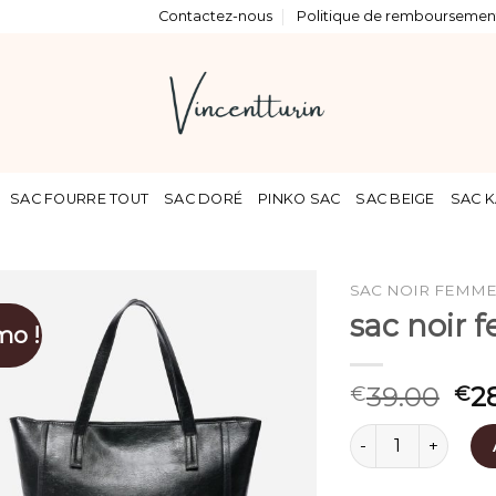
Contactez-nous
Politique de remboursement
SAC FOURRE TOUT
SAC DORÉ
PINKO SAC
SAC BEIGE
SAC K
SAC NOIR FEMM
sac noir
mo !
39.00
2
€
€
quantité de sac n