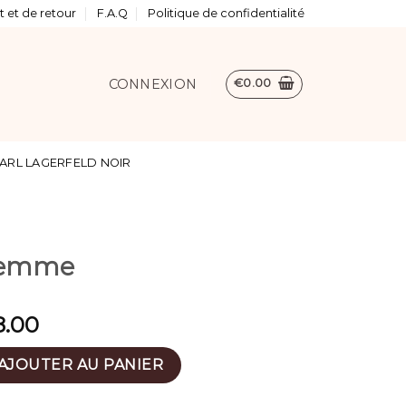
 et de retour
F.A.Q
Politique de confidentialité
CONNEXION
€
0.00
ARL LAGERFELD NOIR
E
 femme
8.00
oir femme
AJOUTER AU PANIER