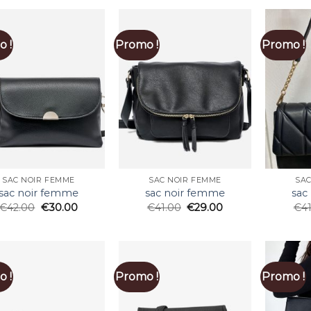
 !
Promo !
Promo !
SAC NOIR FEMME
SAC NOIR FEMME
SAC
sac noir femme
sac noir femme
sac
€
42.00
€
30.00
€
41.00
€
29.00
€
4
 !
Promo !
Promo !