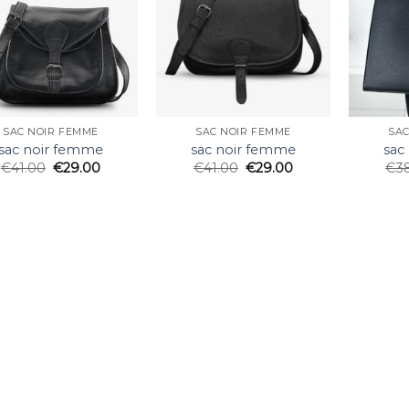
SAC NOIR FEMME
SAC NOIR FEMME
SAC
sac noir femme
sac noir femme
sac
€
41.00
€
29.00
€
41.00
€
29.00
€
3