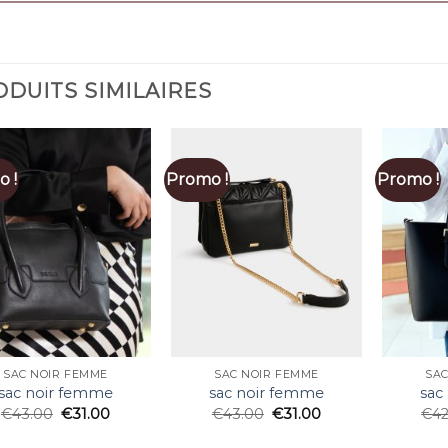
DUITS SIMILAIRES
 !
Promo !
Promo !
SAC NOIR FEMME
SAC NOIR FEMME
SAC
sac noir femme
sac noir femme
sac
€
43.00
€
31.00
€
43.00
€
31.00
€
4