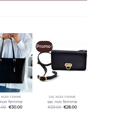
Promo !
 NOIR FEMME
SAC NOIR FEMME
 noir femme
sac noir femme
2.00
€
30.00
€
39.00
€
28.00