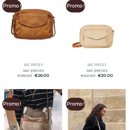
Promo !
Promo !
SAC PIECES
SAC PIECES
sac pieces
sac pieces
€
36.00
€
26.00
€
42.00
€
30.00
Promo !
Promo !