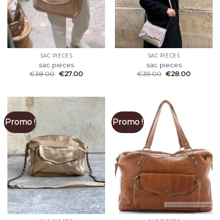
SAC PIECES
SAC PIECES
sac pieces
sac pieces
€
38.00
€
27.00
€
39.00
€
28.00
Promo !
Promo !