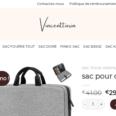
Contactez-nous
Politique de remboursement
SAC FOURRE TOUT
SAC DORÉ
PINKO SAC
SAC BEIGE
SAC K
SAC POUR ORDIN
sac pour 
mo !
41.00
29
€
€
quantité de sac p