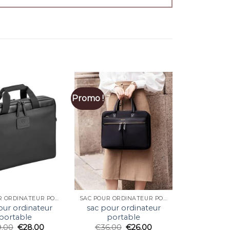
Promo !
SAC POUR ORDINATEUR PORTABLE
SAC POUR ORDINATEUR PORTABLE
our ordinateur
sac pour ordinateur
portable
portable
9.00
€
28.00
€
36.00
€
26.00