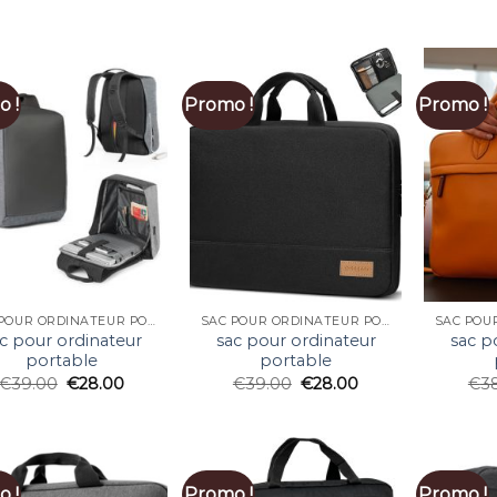
 !
Promo !
Promo !
SAC POUR ORDINATEUR PORTABLE
SAC POUR ORDINATEUR PORTABLE
c pour ordinateur
sac pour ordinateur
sac p
portable
portable
€
39.00
€
28.00
€
39.00
€
28.00
€
3
 !
Promo !
Promo !