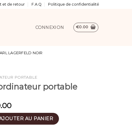
 et de retour
F.A.Q
Politique de confidentialité
CONNEXION
€
0.00
ARL LAGERFELD NOIR
ATEUR PORTABLE
ordinateur portable
.00
our ordinateur portable
AJOUTER AU PANIER