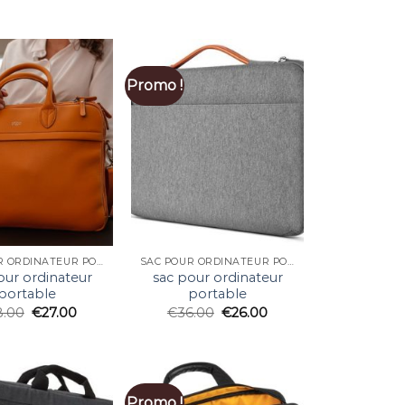
Promo !
SAC POUR ORDINATEUR PORTABLE
SAC POUR ORDINATEUR PORTABLE
our ordinateur
sac pour ordinateur
portable
portable
8.00
€
27.00
€
36.00
€
26.00
Promo !