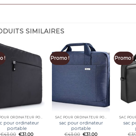
DUITS SIMILAIRES
 !
Promo !
Promo !
SAC POUR ORDINATEUR PORTABLE
SAC POUR ORDINATEUR PORTABLE
c pour ordinateur
sac pour ordinateur
sac p
portable
portable
€
43.00
€
31.00
€
43.00
€
31.00
€
3