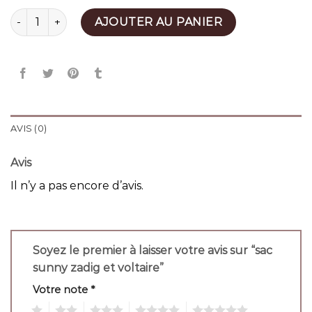
quantité de sac sunny zadig et voltaire
AJOUTER AU PANIER
AVIS (0)
Avis
Il n’y a pas encore d’avis.
Soyez le premier à laisser votre avis sur “sac
sunny zadig et voltaire”
Votre note
*
1
2
3
4
5