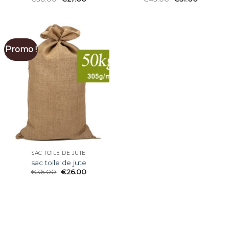
Promo !
SAC TOILE DE JUTE
sac toile de jute
€
36.00
€
26.00