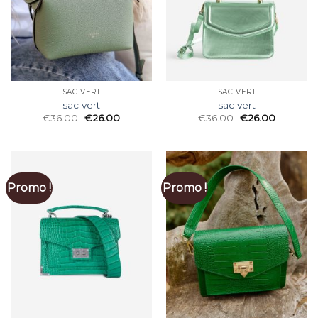
SAC VERT
SAC VERT
sac vert
sac vert
€
36.00
€
26.00
€
36.00
€
26.00
Promo !
Promo !