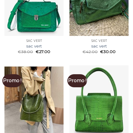
SAC VERT
SAC VERT
sac vert
sac vert
€
38.00
€
27.00
€
42.00
€
30.00
Promo !
Promo !