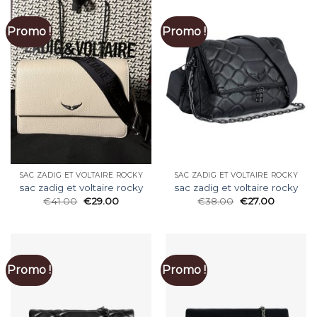
Promo !
Promo !
SAC ZADIG ET VOLTAIRE ROCKY
SAC ZADIG ET VOLTAIRE ROCKY
sac zadig et voltaire rocky
sac zadig et voltaire rocky
€
41.00
€
29.00
€
38.00
€
27.00
Promo !
Promo !