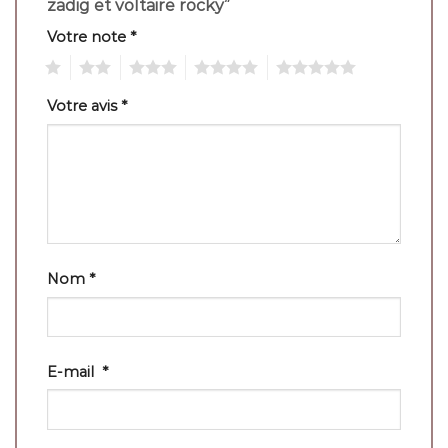
zadig et voltaire rocky”
Votre note
*
1
2
3
4
5
Votre avis
*
Nom
*
E-mail
*