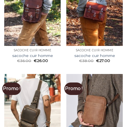
SACOCHE CUIR HOMME
SACOCHE CUIR HOMME
sacoche cuir homme
sacoche cuir homme
€
36.00
€
26.00
€
38.00
€
27.00
Promo !
Promo !