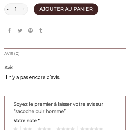
quantité de sacoche cuir homme
AJOUTER AU PANIER
AVIS (0)
Avis
Il n’y a pas encore d’avis.
Soyez le premier à laisser votre avis sur
“sacoche cuir homme”
Votre note
*
1
2
3
4
5