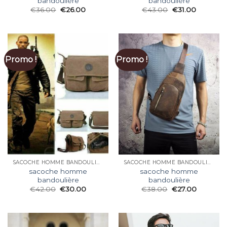
bandoulière
bandoulière
€
36.00
€
26.00
€
43.00
€
31.00
Promo !
Promo !
SACOCHE HOMME BANDOULIÈRE
SACOCHE HOMME BANDOULIÈRE
sacoche homme
sacoche homme
bandoulière
bandoulière
€
42.00
€
30.00
€
38.00
€
27.00