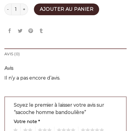
quantité de sacoche homme bandoulière
AJOUTER AU PANIER
AVIS (0)
Avis
Il n’y a pas encore d’avis.
Soyez le premier à laisser votre avis sur
“sacoche homme bandoulière”
Votre note
*
1
2
3
4
5