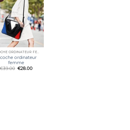
SACOCHE ORDINATEUR FEMME
acoche ordinateur
femme
€
39.00
€
28.00