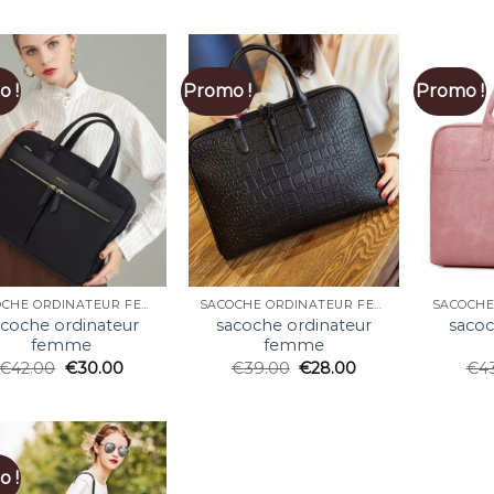
 !
Promo !
Promo !
SACOCHE ORDINATEUR FEMME
SACOCHE ORDINATEUR FEMME
acoche ordinateur
sacoche ordinateur
sacoc
femme
femme
€
42.00
€
30.00
€
39.00
€
28.00
€
4
 !