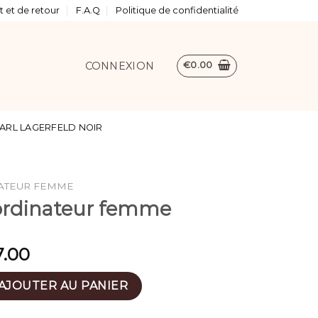
 et de retour
F.A.Q
Politique de confidentialité
CONNEXION
€
0.00
ARL LAGERFELD NOIR
ATEUR FEMME
ordinateur femme
7.00
che ordinateur femme
AJOUTER AU PANIER