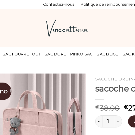
Contactez-nous
Politique de remboursement
SAC FOURRE TOUT
SAC DORÉ
PINKO SAC
SAC BEIGE
SAC K
SACOCHE ORDIN
sacoche 
mo !
38.00
2
€
€
quantité de saco