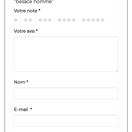
“besace homme”
Votre note
*
1
2
3
4
5
Votre avis
*
Nom
*
E-mail
*