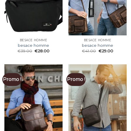
BESACE HOMME
BESACE HOMME
besace homme
besace homme
€
39.00
€
28.00
€
41.00
€
29.00
Promo !
Promo !