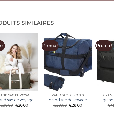
DUITS SIMILAIRES
 !
Promo !
Promo !
AND SAC DE VOYAGE
GRAND SAC DE VOYAGE
GRAND
and sac de voyage
grand sac de voyage
grand
€
36.00
€
26.00
€
39.00
€
28.00
€
4