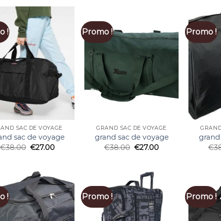
 !
Promo !
Promo !
AND SAC DE VOYAGE
GRAND SAC DE VOYAGE
GRAND
and sac de voyage
grand sac de voyage
grand
€
38.00
€
27.00
€
38.00
€
27.00
€
3
 !
Promo !
Promo !