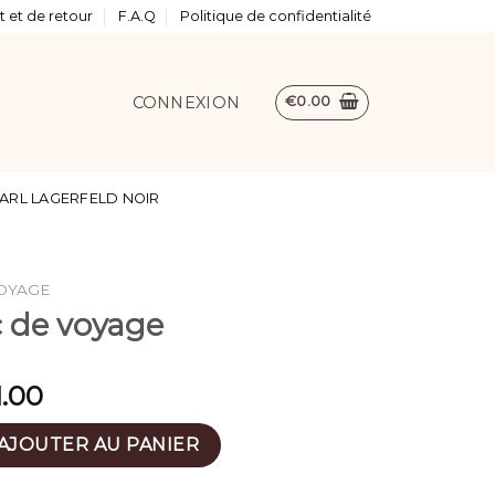
 et de retour
F.A.Q
Politique de confidentialité
CONNEXION
€
0.00
ARL LAGERFELD NOIR
OYAGE
c de voyage
1.00
 sac de voyage
AJOUTER AU PANIER