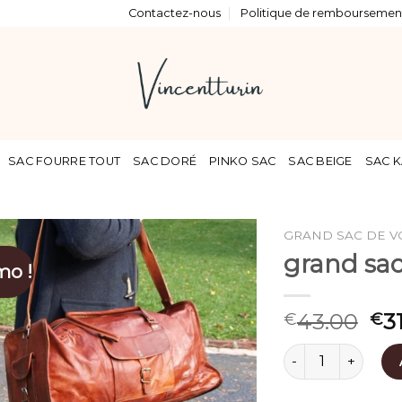
Contactez-nous
Politique de remboursement
SAC FOURRE TOUT
SAC DORÉ
PINKO SAC
SAC BEIGE
SAC K
GRAND SAC DE V
grand sa
mo !
43.00
3
€
€
quantité de grand