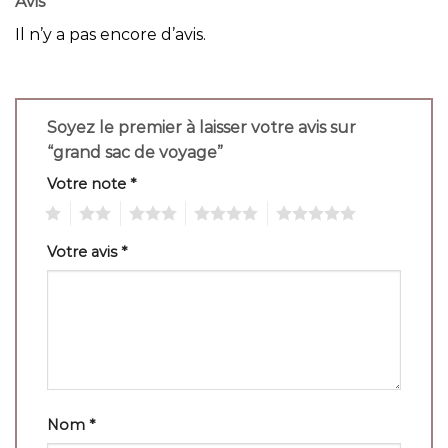
Avis
Il n’y a pas encore d’avis.
Soyez le premier à laisser votre avis sur
“grand sac de voyage”
Votre note
*
1
2
3
4
5
Votre avis
*
Nom
*