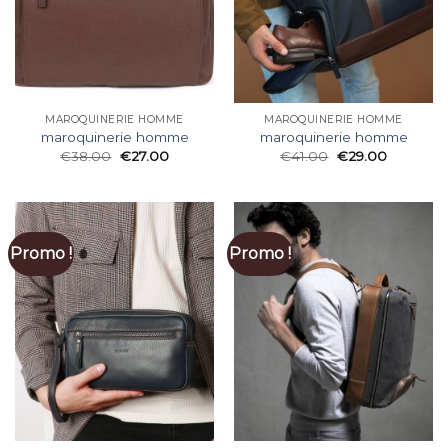
MAROQUINERIE HOMME
MAROQUINERIE HOMME
maroquinerie homme
maroquinerie homme
€
38.00
€
27.00
€
41.00
€
29.00
Promo !
Promo !