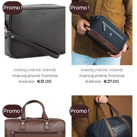
Promo !
Promo !
MAROQUINERIE HOMME
MAROQUINERIE HOMME
maroquinerie homme
maroquinerie homme
€
43.00
€
31.00
€
38.00
€
27.00
Promo !
Promo !