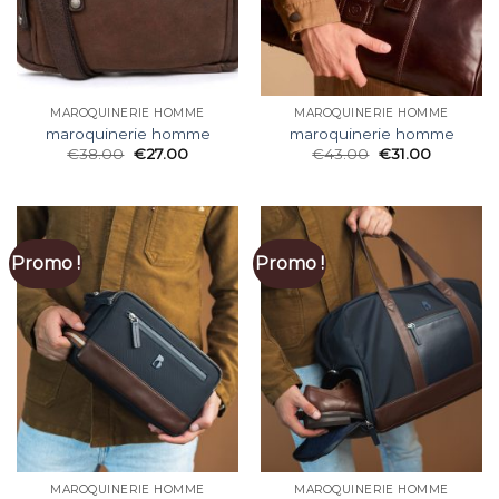
MAROQUINERIE HOMME
MAROQUINERIE HOMME
maroquinerie homme
maroquinerie homme
€
38.00
€
27.00
€
43.00
€
31.00
Promo !
Promo !
MAROQUINERIE HOMME
MAROQUINERIE HOMME