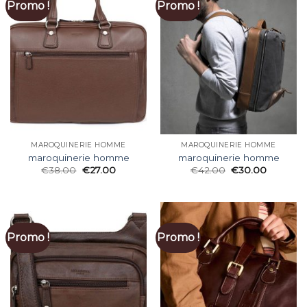
Promo !
Promo !
MAROQUINERIE HOMME
MAROQUINERIE HOMME
maroquinerie homme
maroquinerie homme
€
38.00
€
27.00
€
42.00
€
30.00
Promo !
Promo !