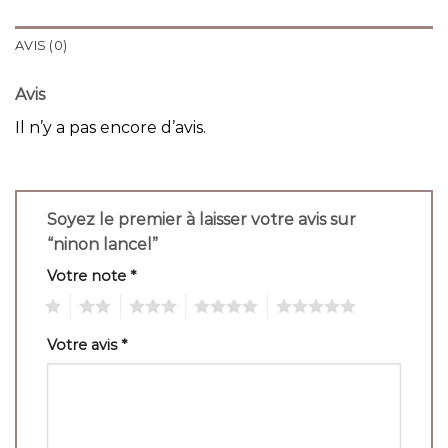
AVIS (0)
Avis
Il n’y a pas encore d’avis.
Soyez le premier à laisser votre avis sur
“ninon lancel”
Votre note
*
1
2
3
4
5
Votre avis
*