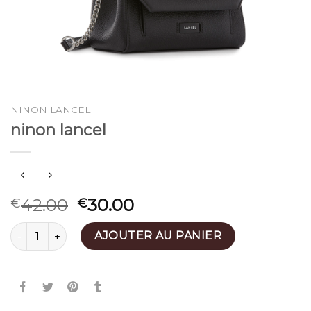
NINON LANCEL
ninon lancel
42.00
30.00
€
€
quantité de ninon lancel
AJOUTER AU PANIER