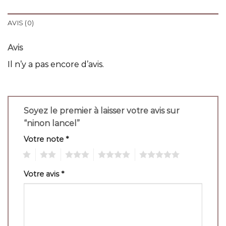
AVIS (0)
Avis
Il n’y a pas encore d’avis.
Soyez le premier à laisser votre avis sur
“ninon lancel”
Votre note
*
1
2
3
4
5
Votre avis
*