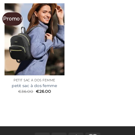
Promo !
PETIT SAC À DOS FEMME
petit sac à dos femme
€
36.00
€
26.00