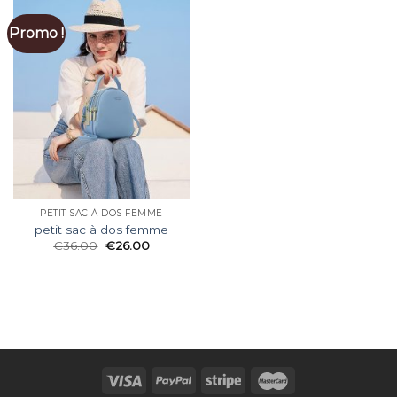
Promo !
PETIT SAC À DOS FEMME
petit sac à dos femme
€
36.00
€
26.00