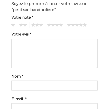
Soyez le premier à laisser votre avis sur
“petit sac bandoulière”
Votre note
*
1
2
3
4
5
Votre avis
*
Nom
*
E-mail
*