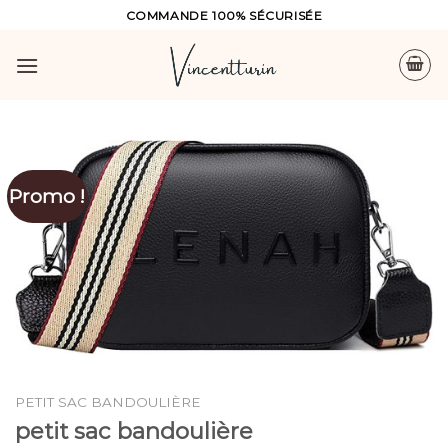
Skip
COMMANDE 100% SÉCURISÉE
to
content
Promo !
PETIT SAC BANDOULIÈRE
petit sac bandoulière