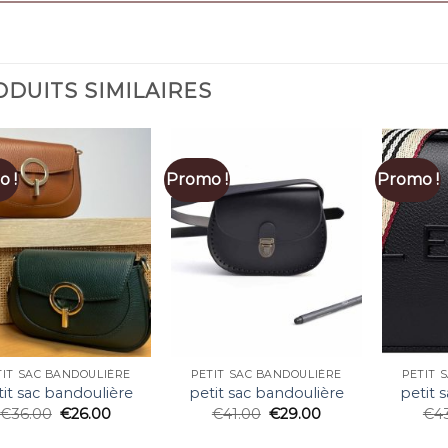
DUITS SIMILAIRES
 !
Promo !
Promo !
TIT SAC BANDOULIÈRE
PETIT SAC BANDOULIÈRE
PETIT 
tit sac bandoulière
petit sac bandoulière
petit 
€
36.00
€
26.00
€
41.00
€
29.00
€
4