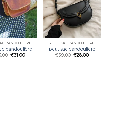
SAC BANDOULIÈRE
PETIT SAC BANDOULIÈRE
sac bandoulière
petit sac bandoulière
3.00
€
31.00
€
39.00
€
28.00