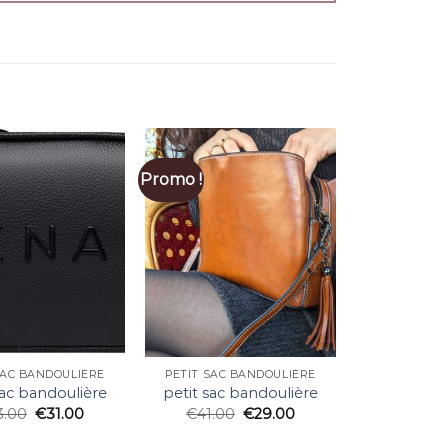
Promo !
SAC BANDOULIÈRE
PETIT SAC BANDOULIÈRE
sac bandoulière
petit sac bandoulière
3.00
€
31.00
€
41.00
€
29.00