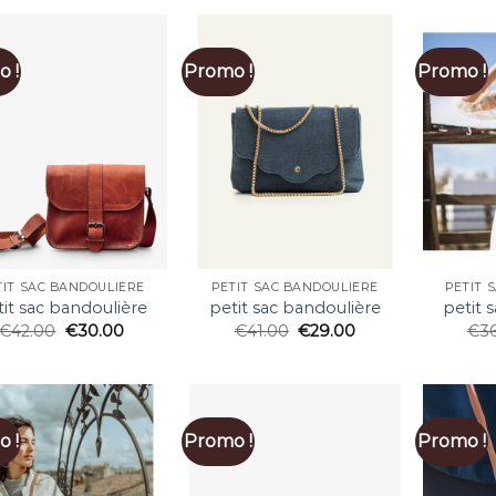
 !
Promo !
Promo !
TIT SAC BANDOULIÈRE
PETIT SAC BANDOULIÈRE
PETIT 
tit sac bandoulière
petit sac bandoulière
petit 
€
42.00
€
30.00
€
41.00
€
29.00
€
3
 !
Promo !
Promo !