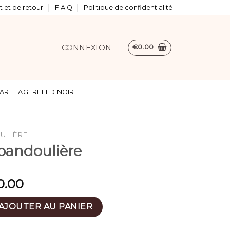
 et de retour
F.A.Q
Politique de confidentialité
CONNEXION
€
0.00
ARL LAGERFELD NOIR
OULIÈRE
 bandoulière
0.00
sac bandoulière
AJOUTER AU PANIER