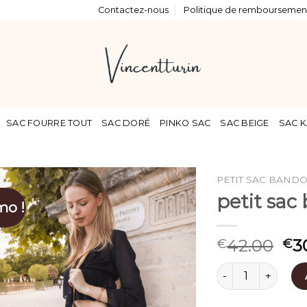
Contactez-nous
Politique de remboursement
SAC FOURRE TOUT
SAC DORÉ
PINKO SAC
SAC BEIGE
SAC K
PETIT SAC BAND
petit sac
mo !
42.00
3
€
€
quantité de petit 