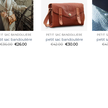
TIT SAC BANDOULIÈRE
PETIT SAC BANDOULIÈRE
PETIT 
tit sac bandoulière
petit sac bandoulière
petit 
€
36.00
€
26.00
€
42.00
€
30.00
€
4