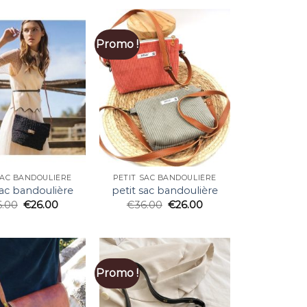
Promo !
SAC BANDOULIÈRE
PETIT SAC BANDOULIÈRE
sac bandoulière
petit sac bandoulière
6.00
€
26.00
€
36.00
€
26.00
Promo !