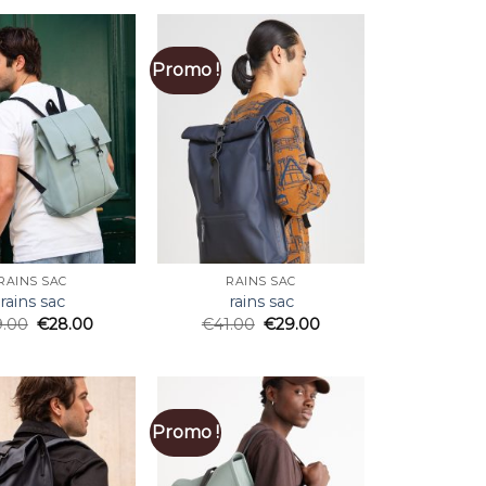
Promo !
RAINS SAC
RAINS SAC
rains sac
rains sac
9.00
€
28.00
€
41.00
€
29.00
Promo !