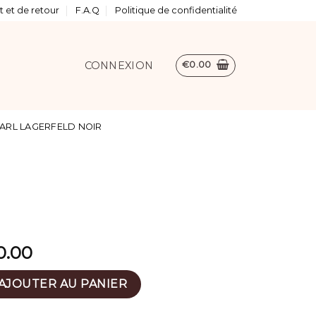
 et de retour
F.A.Q
Politique de confidentialité
CONNEXION
€
0.00
ARL LAGERFELD NOIR
0.00
sac
AJOUTER AU PANIER