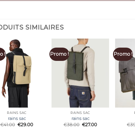
DUITS SIMILAIRES
 !
Promo !
Promo !
RAINS SAC
RAINS SAC
rains sac
rains sac
€
41.00
€
29.00
€
38.00
€
27.00
€
3