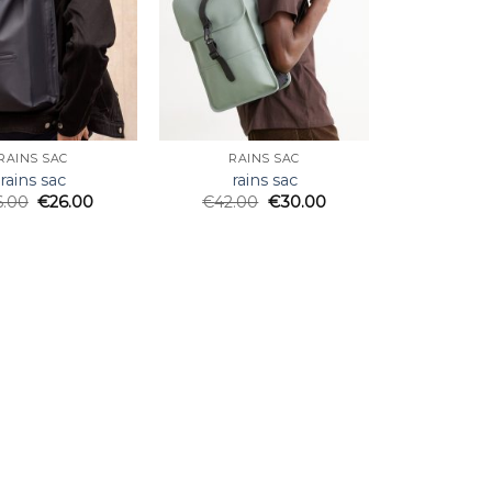
RAINS SAC
RAINS SAC
rains sac
rains sac
6.00
€
26.00
€
42.00
€
30.00