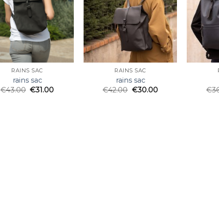
RAINS SAC
RAINS SAC
rains sac
rains sac
€
43.00
€
31.00
€
42.00
€
30.00
€
3