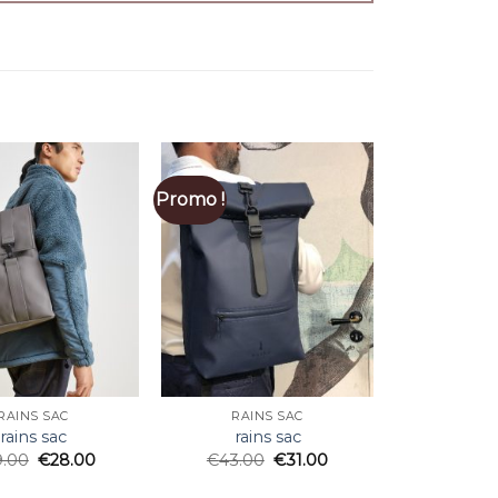
Promo !
RAINS SAC
RAINS SAC
rains sac
rains sac
9.00
€
28.00
€
43.00
€
31.00