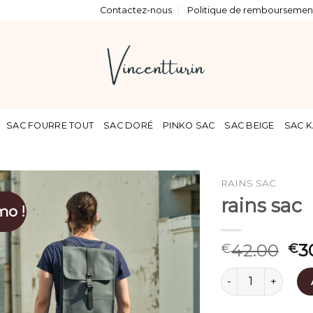
Contactez-nous
Politique de remboursement
SAC FOURRE TOUT
SAC DORÉ
PINKO SAC
SAC BEIGE
SAC K
RAINS SAC
rains sac
mo !
42.00
3
€
€
quantité de rains 