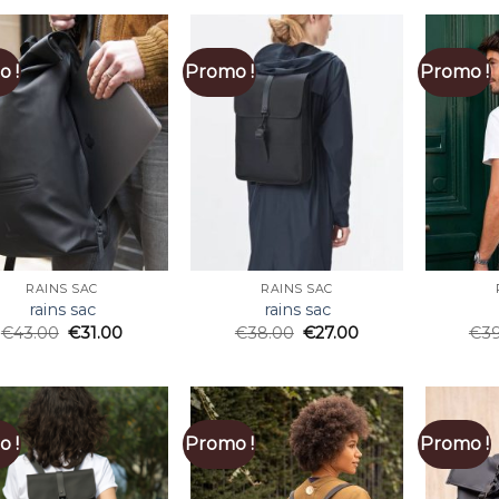
 !
Promo !
Promo !
RAINS SAC
RAINS SAC
rains sac
rains sac
€
43.00
€
31.00
€
38.00
€
27.00
€
3
 !
Promo !
Promo !