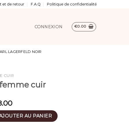
 et de retour
F.A.Q
Politique de confidentialité
CONNEXION
€
0.00
ARL LAGERFELD NOIR
E CUIR
 femme cuir
8.00
 dos femme cuir
AJOUTER AU PANIER