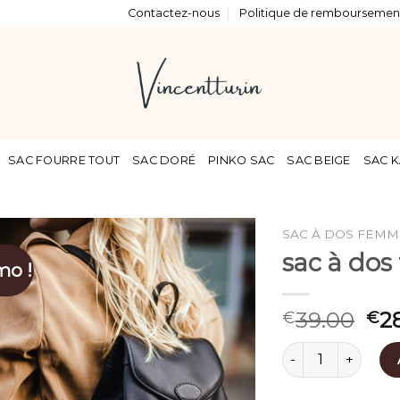
Contactez-nous
Politique de remboursement
SAC FOURRE TOUT
SAC DORÉ
PINKO SAC
SAC BEIGE
SAC K
SAC À DOS FEMM
sac à dos
mo !
39.00
2
€
€
quantité de sac à