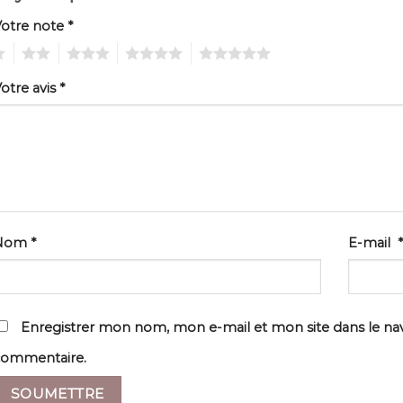
Votre note
*
2
3
4
5
otre avis
*
Nom
*
E-mail
*
Enregistrer mon nom, mon e-mail et mon site dans le n
commentaire.