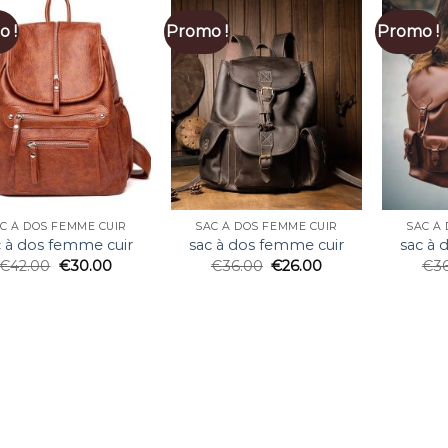
 !
Promo !
Promo !
C À DOS FEMME CUIR
SAC À DOS FEMME CUIR
SAC À
c à dos femme cuir
sac à dos femme cuir
sac à 
€
42.00
€
30.00
€
36.00
€
26.00
€
3